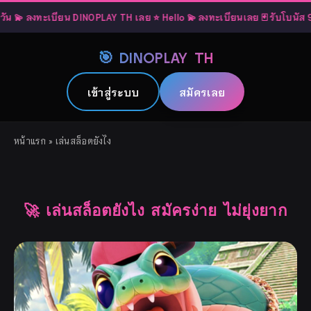
🎯 DINOPLAY TH
เข้าสู่ระบบ
สมัครเลย
หน้าแรก
» เล่นสล็อตยังไง
🚀 เล่นสล็อตยังไง สมัครง่าย ไม่ยุ่งยาก