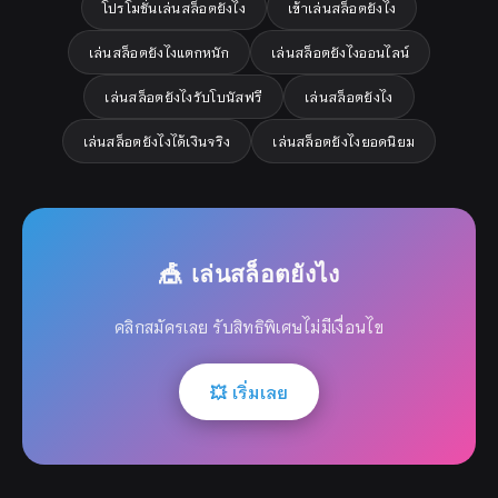
โปรโมชั่นเล่นสล็อตยังไง
เข้าเล่นสล็อตยังไง
เล่นสล็อตยังไงแตกหนัก
เล่นสล็อตยังไงออนไลน์
เล่นสล็อตยังไงรับโบนัสฟรี
เล่นสล็อตยังไง
เล่นสล็อตยังไงได้เงินจริง
เล่นสล็อตยังไงยอดนิยม
🎪 เล่นสล็อตยังไง
คลิกสมัครเลย รับสิทธิพิเศษไม่มีเงื่อนไข
💥 เริ่มเลย