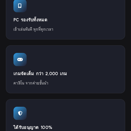
PC รองรับทั้งหมด
เข้าเล่นทันที ทุกที่ทุกเวลา
เกมจัดเต็ม กว่า 2,000 เกม
คาสิโน จากค่ายชั้นนำ
ได้รับอนุญาต 100%