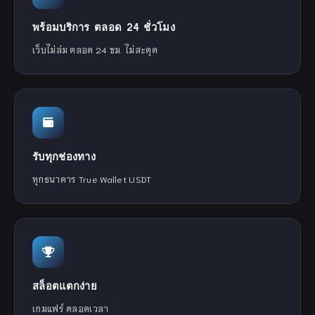
พร้อมบริการ ตลอด 24 ชั่วโมง
เว็บไม่ล่ม ตลอด 24 ชม. ไม่สะดุด
รับทุกช่องทาง
ทุกธนาคาร True Wallet USDT
สล็อตแตกง่าย
เกมแฟร์ ตลอดเวลา