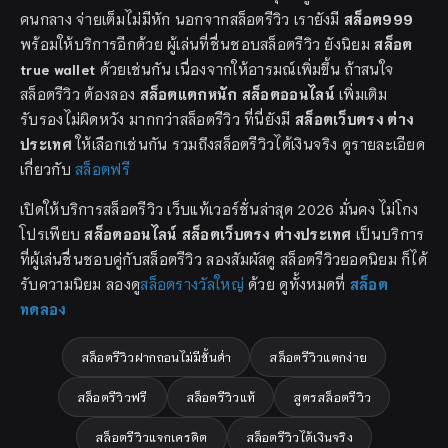
คนกลาง จ่ายเต็มไม่มีหัก นอกจากสล็อตรีวิว เรายังมี
สล็อต999
พร้อมให้บริการอีกด้วย ผู้เล่นที่ชื่นชอบสล็อตรีวิว ยังนิยม
สล็อต
true wallet
ด้วยเช่นกัน เนื่องจากให้อารมณ์เพิ่มขึ้น ถ้าสนใจ
สล็อตรีวิว ต้องลอง
สล็อตแตกหนัก สล็อตออนไลน์
เพิ่มเติม
รับรองไม่ผิดหวัง มากกว่าสล็อตรีวิว ที่นี่ยังมี
สล็อตเว็บตรง ต่าง
ประเทศ
ให้เลือกเช่นกัน รวมถึงสล็อตรีวิวได้เงินจริง ดูรายละเอียด
เกี่ยวกับ
สล็อตฟรี
เปิดให้บริการสล็อตรีวิว เว็บแท้เวอร์ชั่นล่าสุด 2026 มั่นคง ไม่โกง
โปรเพียบ
สล็อตออนไลน์ สล็อตเว็บตรง ต่างประเทศ
เป็นบริการ
ที่ผู้เล่นชื่นชอบคู่กับสล็อตรีวิว ลองสัมผัสดู สล็อตรีวิวยอดนิยม ก็ได้
รับความนิยม ลองดู
สล็อตรางวัลใหญ่
ด้วย ดูทั้งหมดที่
สล็อต
ทดลอง
สล็อตรีวิวฝากถอนไม่มีขั้นต่ำ
สล็อตรีวิวแตกง่าย
สล็อตรีวิวฟรี
สล็อตรีวิวแท้
สูตรสล็อตรีวิว
สล็อตรีวิวแจกเครดิต
สล็อตรีวิวได้เงินจริง