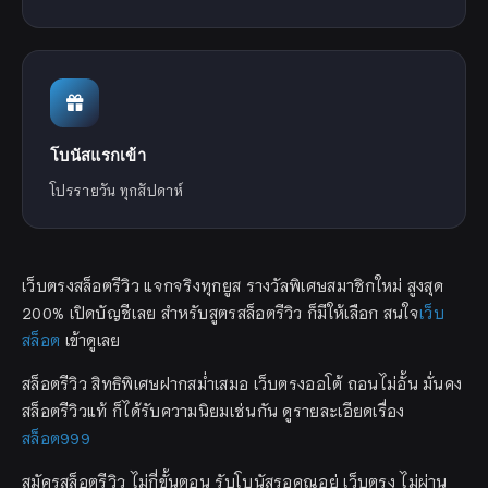
โบนัสแรกเข้า
โปรรายวัน ทุกสัปดาห์
เว็บตรงสล็อตรีวิว แจกจริงทุกยูส รางวัลพิเศษสมาชิกใหม่ สูงสุด
200% เปิดบัญชีเลย สำหรับสูตรสล็อตรีวิว ก็มีให้เลือก สนใจ
เว็บ
สล็อต
เข้าดูเลย
สล็อตรีวิว สิทธิพิเศษฝากสม่ำเสมอ เว็บตรงออโต้ ถอนไม่อั้น มั่นคง
สล็อตรีวิวแท้ ก็ได้รับความนิยมเช่นกัน ดูรายละเอียดเรื่อง
สล็อต999
สมัครสล็อตรีวิว ไม่กี่ขั้นตอน รับโบนัสรอคุณอยู่ เว็บตรง ไม่ผ่าน