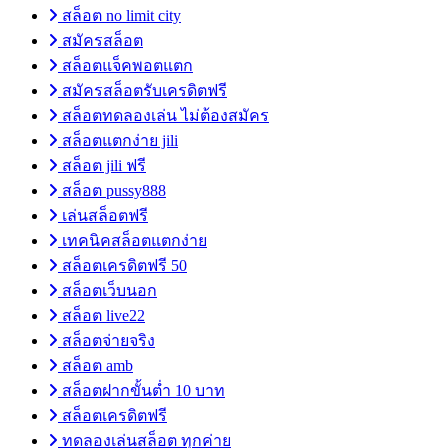
สล็อต no limit city
สมัครสล็อต
สล็อตแจ็คพอตแตก
สมัครสล็อตรับเครดิตฟรี
สล็อตทดลองเล่น ไม่ต้องสมัคร
สล็อตแตกง่าย jili
สล็อต jili ฟรี
สล็อต pussy888
เล่นสล็อตฟรี
เทคนิคสล็อตแตกง่าย
สล็อตเครดิตฟรี 50
สล็อตเว็บนอก
สล็อต live22
สล็อตจ่ายจริง
สล็อต amb
สล็อตฝากขั้นต่ำ 10 บาท
สล็อตเครดิตฟรี
ทดลองเล่นสล็อต ทุกค่าย