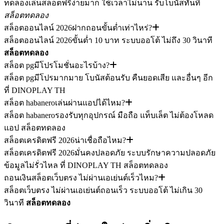
ทดลองเล่นสล็อตฟรีง่ายมาก ใช้เวลาไม่นาน รับโบนัสทันที
สล็อตทดลอง
สล็อตออนไลน์ 2026ฝากถอนขั้นต่ำเท่าไหร่?
สล็อตออนไลน์ 2026ขั้นต่ำ 10 บาท ระบบออโต้ ไม่ถึง 30 วินาที
สล็อตทดลอง
สล็อต pgมีโปรโมชั่นอะไรบ้าง?
สล็อต pgมีโปรมากมาย โบนัสต้อนรับ คืนยอดเสีย และอื่นๆ อีก
ที่ DINOPLAY TH
สล็อต habaneroเล่นผ่านแอปได้ไหม?
สล็อต habaneroรองรับทุกอุปกรณ์ มือถือ แท็บเล็ต ไม่ต้องโหลด
แอป สล็อตทดลอง
สล็อตเครดิตฟรี 2026น่าเชื่อถือไหม?
สล็อตเครดิตฟรี 2026มั่นคงปลอดภัย ระบบรักษาความปลอดภัย
ข้อมูลไม่รั่วไหล ที่ DINOPLAY TH สล็อตทดลอง
ถอนเงินสล็อตเว็บตรง ไม่ผ่านเอเย่นต์เร็วไหม?
สล็อตเว็บตรง ไม่ผ่านเอเย่นต์ถอนเร็ว ระบบออโต้ ไม่เกิน 30
วินาที
สล็อตทดลอง