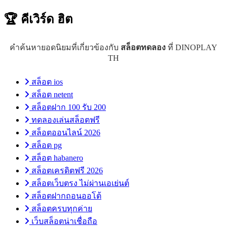
🏆 คีเวิร์ด
ฮิต
คำค้นหายอดนิยมที่เกี่ยวข้องกับ
สล็อตทดลอง
ที่ DINOPLAY
TH
สล็อต ios
สล็อต netent
สล็อตฝาก 100 รับ 200
ทดลองเล่นสล็อตฟรี
สล็อตออนไลน์ 2026
สล็อต pg
สล็อต habanero
สล็อตเครดิตฟรี 2026
สล็อตเว็บตรง ไม่ผ่านเอเย่นต์
สล็อตฝากถอนออโต้
สล็อตครบทุกค่าย
เว็บสล็อตน่าเชื่อถือ