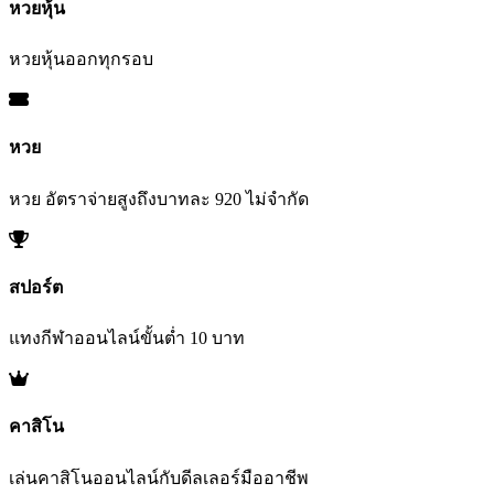
หวยหุ้น
หวยหุ้นออกทุกรอบ
หวย
หวย อัตราจ่ายสูงถึงบาทละ 920 ไม่จำกัด
สปอร์ต
แทงกีฬาออนไลน์ขั้นต่ำ 10 บาท
คาสิโน
เล่นคาสิโนออนไลน์กับดีลเลอร์มืออาชีพ