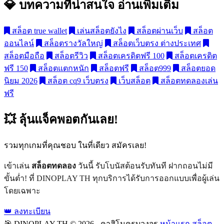
💎 บทความที่น่าสนใจ
อ่านเพิ่มเติม
สล็อต true wallet
เล่นสล็อตยังไง
สล็อตผ่านเว็บ
สล็อต
ออนไลน์
สล็อตรางวัลใหญ่
สล็อตเว็บตรง ต่างประเทศ
สล็อตมือถือ
สล็อตรีวิว
สล็อตเครดิตฟรี 100
สล็อตเครดิต
ฟรี 150
สล็อตแตกหนัก
สล็อตฟรี
สล็อต999
สล็อตยอด
นิยม 2026
สล็อต cq9 เว็บตรง
เว็บสล็อต
สล็อตทดลองเล่น
ฟรี
💥 ลุ้นแจ็คพอตกันเลย!
รวมทุกเกมที่คุณชอบ ในที่เดียว สมัครเลย!
เข้าเล่น
สล็อตทดลอง
วันนี้ รับโบนัสต้อนรับทันที ฝากถอนไม่มี
ขั้นต่ำ! ที่ DINOPLAY TH ทุกบริการได้รับการออกแบบเพื่อผู้เล่น
โดยเฉพาะ
👑 ลงทะเบียน
🎯 DINOPLAY TH
© 2026 - คาสิโนครบวงจร
หน้าแรก
สล็อต