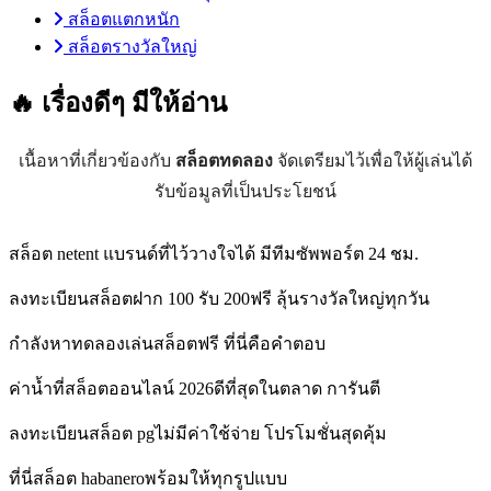
สล็อตแตกหนัก
สล็อตรางวัลใหญ่
🔥 เรื่องดีๆ
มีให้อ่าน
เนื้อหาที่เกี่ยวข้องกับ
สล็อตทดลอง
จัดเตรียมไว้เพื่อให้ผู้เล่นได้
รับข้อมูลที่เป็นประโยชน์
สล็อต netent แบรนด์ที่ไว้วางใจได้ มีทีมซัพพอร์ต 24 ชม.
ลงทะเบียนสล็อตฝาก 100 รับ 200ฟรี ลุ้นรางวัลใหญ่ทุกวัน
กำลังหาทดลองเล่นสล็อตฟรี ที่นี่คือคำตอบ
ค่าน้ำที่สล็อตออนไลน์ 2026ดีที่สุดในตลาด การันตี
ลงทะเบียนสล็อต pgไม่มีค่าใช้จ่าย โปรโมชั่นสุดคุ้ม
ที่นี่สล็อต habaneroพร้อมให้ทุกรูปแบบ