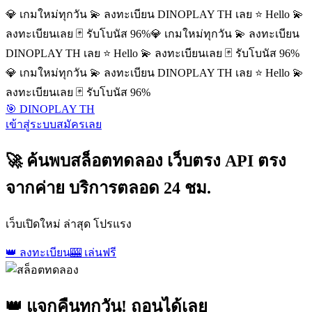
💎 เกมใหม่ทุกวัน 💫 ลงทะเบียน DINOPLAY TH เลย ⭐ Hello 💫
ลงทะเบียนเลย 🃏 รับโบนัส 96%
💎 เกมใหม่ทุกวัน 💫 ลงทะเบียน
DINOPLAY TH เลย ⭐ Hello 💫 ลงทะเบียนเลย 🃏 รับโบนัส 96%
💎 เกมใหม่ทุกวัน 💫 ลงทะเบียน DINOPLAY TH เลย ⭐ Hello 💫
ลงทะเบียนเลย 🃏 รับโบนัส 96%
🎯 DINOPLAY TH
เข้าสู่ระบบ
สมัครเลย
🚀 ค้นพบสล็อตทดลอง เว็บตรง API ตรง
จากค่าย บริการตลอด 24 ชม.
เว็บเปิดใหม่ ล่าสุด โปรแรง
👑 ลงทะเบียน
🎰 เล่นฟรี
👑 แจกคืนทุกวัน! ถอนได้เลย