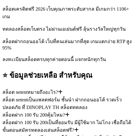
สล็อตเครดิตฟรี 2026 เว็บคุณภาพระดับสากล มีเกมกว่า 1106+
เกม
ทดลองสล็อตเว็บตรง ไม่ผ่านเอเย่นต์ฟรี ลุ้นรางวัลใหญ่ทุกวัน
สล็อตฝากถอนออโต้ เว็บที่คนเล่นมากที่สุด เกมแตกง่าย RTP สูง
95%
ลงทะเบียนสล็อตครบทุกค่ายตอนนี้ แจกหนักทุกวัน
⭐ ข้อมูลช่วยเหลือ
สำหรับคุณ
สล็อต netentหมายถึงอะไร?
สล็อต netentเป็นแพลตฟอร์ม ชั้นนำ ฝากถอนออโต้ รวดเร็ว
ปลอดภัย ที่ DINOPLAY TH สล็อตทดลอง
สล็อตฝาก 100 รับ 200คุ้มไหม?
สล็อตฝาก 100 รับ 200เป็นที่ยอมรับ มีผู้ใช้มาก ไม่โกง เชื่อถือได้
ขั้นตอนสมัครทดลองเล่นสล็อตฟรี?