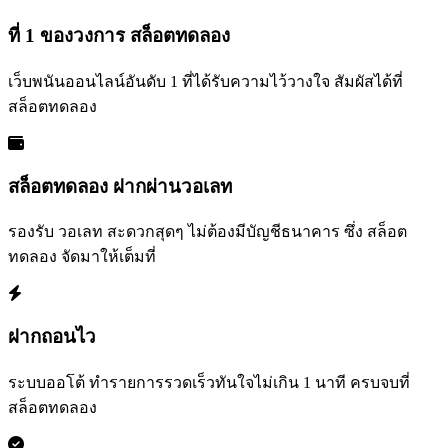
ที่ 1 ของวงการ สล็อตทดลอง
เว็บพนันออนไลน์อันดับ 1 ที่ได้รับความไว้วางใจ สัมผัสได้ที่
สล็อตทดลอง
สล็อตทดลอง ฝากผ่านวอเลท
รองรับ วอเลท สะดวกสุดๆ ไม่ต้องมีบัญชีธนาคาร ซึ่ง สล็อต
ทดลอง จัดมาให้เต็มที่
ฝากถอนไว
ระบบออโต้ ทำรายการรวดเร็วทันใจไม่เกิน 1 นาที ครบจบที่
สล็อตทดลอง