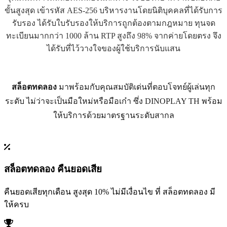
ขั้นสูงสุด เข้ารหัส AES-256 บริหารงานโดยนิติบุคคลที่ได้รับการ
รับรอง ได้รับใบรับรองให้บริการถูกต้องตามกฎหมาย ทุนจด
ทะเบียนมากกว่า 1000 ล้าน RTP สูงถึง 98% จากค่ายโดยตรง จึง
ได้รับที่ไว้วางใจของผู้ใช้บริการนับแสน
สล็อตทดลอง
มาพร้อมกับคุณสมบัติเด่นที่ตอบโจทย์ผู้เล่นทุก
ระดับ ไม่ว่าจะเป็นมือใหม่หรือมือเก๋า ซึ่ง DINOPLAY TH พร้อม
ให้บริการด้วยมาตรฐานระดับสากล
สล็อตทดลอง คืนยอดเสีย
คืนยอดเสียทุกเดือน สูงสุด 10% ไม่มีเงื่อนไข ที่ สล็อตทดลอง มี
ให้ครบ