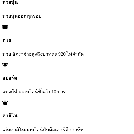
หวยหุ้น
หวยหุ้นออกทุกรอบ
หวย
หวย อัตราจ่ายสูงถึงบาทละ 920 ไม่จำกัด
สปอร์ต
แทงกีฬาออนไลน์ขั้นต่ำ 10 บาท
คาสิโน
เล่นคาสิโนออนไลน์กับดีลเลอร์มืออาชีพ