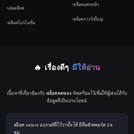
สล็อตแตกหนัก
เล่นสล็อต
สล็อตรางวัลใหญ่
สล็อตโปรโมชั่น
🔥 เรื่องดีๆ
มีให้อ่าน
เนื้อหาที่เกี่ยวข้องกับ
สล็อตทดลอง
จัดเตรียมไว้เพื่อให้ผู้เล่นได้รับ
ข้อมูลที่เป็นประโยชน์
สล็อต netent แบรนด์ที่ไว้วางใจได้ มีทีมซัพพอร์ต 24
ชม.