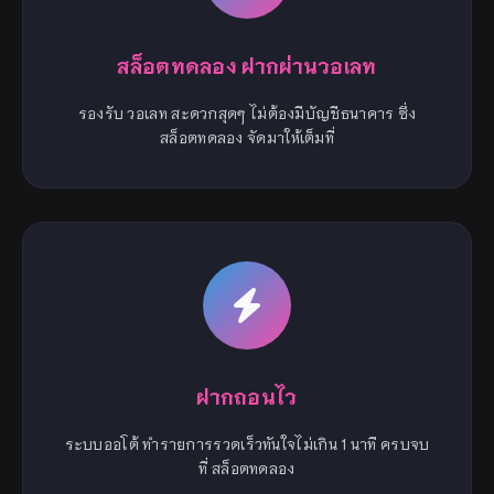
สล็อตทดลอง ฝากผ่านวอเลท
รองรับ วอเลท สะดวกสุดๆ ไม่ต้องมีบัญชีธนาคาร ซึ่ง
สล็อตทดลอง จัดมาให้เต็มที่
ฝากถอนไว
ระบบออโต้ ทำรายการรวดเร็วทันใจไม่เกิน 1 นาที ครบจบ
ที่ สล็อตทดลอง