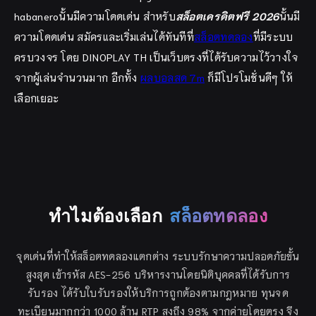
habaneroนั้นมีความโดดเด่น สำหรับ
สล็อตเครดิตฟรี 2026
นั้นมี
ความโดดเด่น สมัครและเริ่มเล่นได้ทันทีที่
สล็อตทดลอง
ที่มีระบบ
ครบวงจร โดย DINOPLAY TH เป็นเว็บตรงที่ได้รับความไว้วางใจ
จากผู้เล่นจำนวนมาก อีกทั้ง
ผลบอลสด 7m
ก็มีโปรโมชั่นดีๆ ให้
เลือกเยอะ
ทำไมต้องเลือก
สล็อตทดลอง
จุดเด่นที่ทำให้สล็อตทดลองแตกต่าง ระบบรักษาความปลอดภัยขั้น
สูงสุด เข้ารหัส AES-256 บริหารงานโดยนิติบุคคลที่ได้รับการ
รับรอง ได้รับใบรับรองให้บริการถูกต้องตามกฎหมาย ทุนจด
ทะเบียนมากกว่า 1000 ล้าน RTP สูงถึง 98% จากค่ายโดยตรง จึง