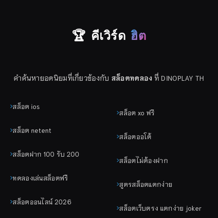
🏆 คีเวิร์ด
ฮิต
คำค้นหายอดนิยมที่เกี่ยวข้องกับ
สล็อตทดลอง
ที่ DINOPLAY TH
สล็อต ios
สล็อต xo ฟรี
สล็อต netent
สล็อตออโต้
สล็อตฝาก 100 รับ 200
สล็อตไม่ต้องฝาก
ทดลองเล่นสล็อตฟรี
สูตรสล็อตแตกง่าย
สล็อตออนไลน์ 2026
สล็อตเว็บตรง แตกง่าย joker