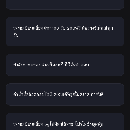
ลงทะเบียนสล็อตฝาก 100 รับ 200ฟรี ลุ้นรางวัลใหญ่ทุก
วัน
กำลังหาทดลองเล่นสล็อตฟรี ที่นี่คือคำตอบ
ค่าน้ำที่สล็อตออนไลน์ 2026ดีที่สุดในตลาด การันตี
ลงทะเบียนสล็อต pgไม่มีค่าใช้จ่าย โปรโมชั่นสุดคุ้ม