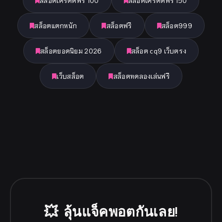
สล็อตแตกหนัก
สล็อตฟรี
สล็อต999
สล็อตยอดนิยม 2026
สล็อต cq9 เว็บตรง
เว็บสล็อต
สล็อตทดลองเล่นฟรี
💥 ลุ้นแจ็คพอตกันเลย!