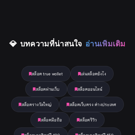
ออโต้ ไม่เกิน 30 วินาที
สล็อตทดลอง
💎 บทความที่น่าสนใจ
อ่านเพิ่มเติม
สล็อต true wallet
เล่นสล็อตยังไง
สล็อตผ่านเว็บ
สล็อตออนไลน์
สล็อตรางวัลใหญ่
สล็อตเว็บตรง ต่างประเทศ
สล็อตมือถือ
สล็อตรีวิว
สล็อตเครดิตฟรี 100
สล็อตเครดิตฟรี 150