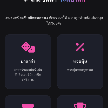
เกมยอดนิยมที่
สล็อตทดลอง
คัดสรรมาให้ ครบทุกค่ายดัง เล่นสนุก
ได้เงินจริง
บาคาร่า
หวยหุ้น
บาคาร่าออนไลน์ เล่น
หวยหุ้นออกทุกรอบ
กับดีลเลอร์มืออาชีพ
สตรีม 4K