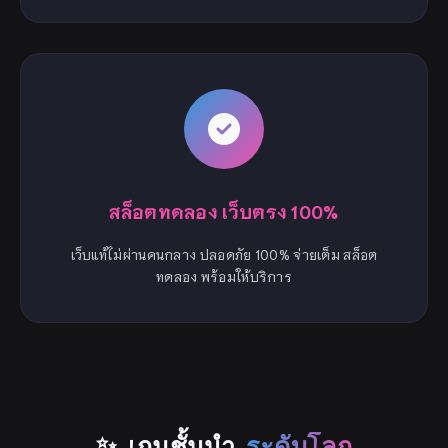
สล็อตทดลอง เว็บตรง 100%
เว็บแท้ไม่ผ่านคนกลาง ปลอดภัย 100% จ่ายเต็ม สล็อต
ทดลอง พร้อมให้บริการ
✨ เกมชั้นนำ
ระดับโลก