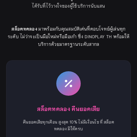
ได้รับที่ไว้วางใจของผู้ใช้บริการนับแสน
สล็อตทดลอง
มาพร้อมกับคุณสมบัติเด่นที่ตอบโจทย์ผู้เล่นทุก
ระดับ ไม่ว่าจะเป็นมือใหม่หรือมือเก๋า ซึ่ง DINOPLAY TH พร้อมให้
บริการด้วยมาตรฐานระดับสากล
สล็อตทดลอง คืนยอดเสีย
คืนยอดเสียทุกเดือน สูงสุด 10% ไม่มีเงื่อนไข ที่ สล็อต
ทดลอง มีให้ครบ