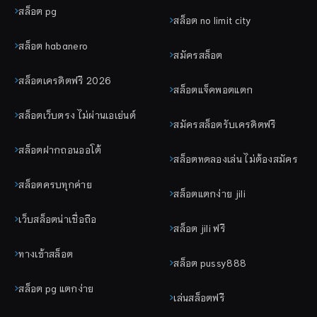
สล็อต pg
สล็อต no limit city
สล็อต habanero
สมัครสล็อต
สล็อตเครดิตฟรี 2026
สล็อตแจ็คพอตแตก
สล็อตเว็บตรง ไม่ผ่านเอเย่นต์
สมัครสล็อตรับเครดิตฟรี
สล็อตฝากถอนออโต้
สล็อตทดลองเล่น ไม่ต้องสมัคร
สล็อตครบทุกค่าย
สล็อตแตกง่าย jili
เว็บสล็อตน่าเชื่อถือ
สล็อต jili ฟรี
ทางเข้าสล็อต
สล็อต pussy888
สล็อต pg แตกง่าย
เล่นสล็อตฟรี