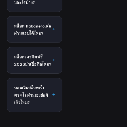
นอะไรบ้าง?
วินาที
สล็อตทดลอง
สล็อต pgมีโปรมากมาย
โบนัสต้อนรับ คืนยอด
สล็อต habaneroเล่น
เสีย และอื่นๆ อีก ที่
ผ่านแอปได้ไหม?
DINOPLAY TH
สล็อต
habaneroรองรับทุก
สล็อตเครดิตฟรี
อุปกรณ์ มือถือ
2026น่าเชื่อถือไหม?
แท็บเล็ต ไม่ต้องโหลด
แอป สล็อตทดลอง
สล็อตเครดิตฟรี
2026มั่นคงปลอดภัย
ถอนเงินสล็อตเว็บ
ระบบรักษาความ
ตรง ไม่ผ่านเอเย่นต์
ปลอดภัย ข้อมูลไม่รั่ว
เร็วไหม?
ไหล ที่ DINOPLAY TH
สล็อตทดลอง
สล็อตเว็บตรง ไม่ผ่าน
เอเย่นต์ถอนเร็ว ระบบ