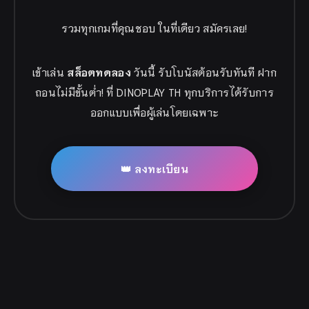
รวมทุกเกมที่คุณชอบ ในที่เดียว สมัครเลย!
เข้าเล่น
สล็อตทดลอง
วันนี้ รับโบนัสต้อนรับทันที ฝาก
ถอนไม่มีขั้นต่ำ! ที่ DINOPLAY TH ทุกบริการได้รับการ
ออกแบบเพื่อผู้เล่นโดยเฉพาะ
👑 ลงทะเบียน