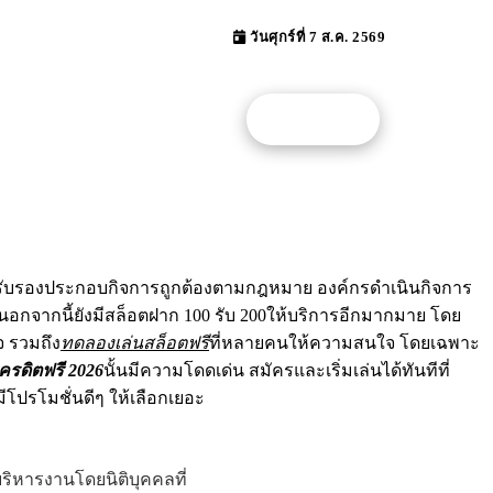
วันศุกร์ที่ 7 ส.ค. 2569
รับโปรนี้
ีใบรับรองประกอบกิจการถูกต้องตามกฎหมาย องค์กรดำเนินกิจการ
 นอกจากนี้ยังมีสล็อตฝาก 100 รับ 200ให้บริการอีกมากมาย โดย
 รวมถึง
ทดลองเล่นสล็อตฟรี
ที่หลายคนให้ความสนใจ โดยเฉพาะ
ครดิตฟรี 2026
นั้นมีความโดดเด่น สมัครและเริ่มเล่นได้ทันทีที่
มีโปรโมชั่นดีๆ ให้เลือกเยอะ
ริหารงานโดยนิติบุคคลที่