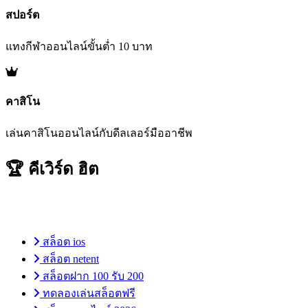
สปอร์ต
แทงกีฬาออนไลน์ขั้นต่ำ 10 บาท
คาสิโน
เล่นคาสิโนออนไลน์กับดีลเลอร์มืออาชีพ
🏆 คีเวิร์ด
ฮิต
สล็อต ios
สล็อต netent
สล็อตฝาก 100 รับ 200
ทดลองเล่นสล็อตฟรี