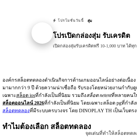
สุ่ม
โปรโมชั่นวันนี้
โปรเปิดกล่องสุ่ม รับเครดิต
เปิดกล่องสุ่มรับเครดิตฟรี 10-1,000 บาท ได้ทุกว
องค์กรสล็อตทดลองดำเนินกิจการด้านเกมออนไลน์อย่างต่อเนื่อง
มามากกว่า 9 ปี ด้วยความน่าเชื่อถือ รับรองโดยหน่วยงานกำกับด
เฉพาะ
สล็อต ios
ที่กำลังเป็นที่นิยม รวมถึง
สล็อต netent
ที่หลายคนใ
สล็อตออนไลน์ 2026
ที่กำลังเป็นที่นิยม โดยเฉพาะสล็อต pgที่กำลั
สล็อตทดลอง
ที่มีระบบครบวงจร โดย DINOPLAY TH เป็นเว็บตรงที
ทำไมต้องเลือก
สล็อตทดลอง
จุดเด่นที่ทำให้สล็อตทด