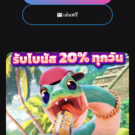
🎰 เล่นฟรี