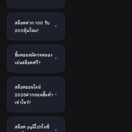
สล็อต netentเป็น
แพลตฟอร์ม ชั้นนำ
สล็อตฝาก 100 รับ
ฝากถอนออโต้ รวดเร็ว
200คุ้มไหม?
ปลอดภัย ที่ DINOPLAY
TH สล็อตทดลอง
สล็อตฝาก 100 รับ
200เป็นที่ยอมรับ มีผู้
ขั้นตอนสมัครทดลอง
ใช้มาก ไม่โกง เชื่อถือ
เล่นสล็อตฟรี?
ได้
ทดลองเล่นสล็อตฟรี
ง่ายมาก ใช้เวลาไม่นาน
สล็อตออนไลน์
รับโบนัสทันที
สล็อต
2026ฝากถอนขั้นต่ำ
ทดลอง
เท่าไหร่?
สล็อตออนไลน์
2026ขั้นต่ำ 10 บาท
สล็อต pgมีโปรโมชั่
ระบบออโต้ ไม่ถึง 30