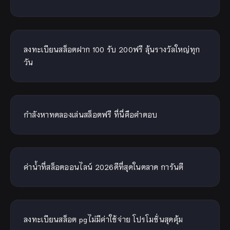
ลงทะเบียนสล็อตฝาก 100 รับ 200ฟรี ลุ้นรางวัลใหญ่ทุก
วัน
กำลังหาทดลองเล่นสล็อตฟรี ที่นี่คือคำตอบ
ค่าน้ำที่สล็อตออนไลน์ 2026ดีที่สุดในตลาด การันตี
ลงทะเบียนสล็อต pgไม่มีค่าใช้จ่าย โปรโมชั่นสุดคุ้ม