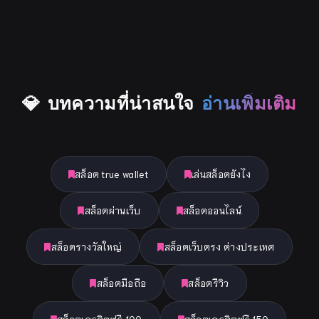
ออโต้ ไม่เกิน 30 วินาที
สล็อตทดลอง
💎 บทความที่น่าสนใจ
อ่านเพิ่มเติม
สล็อต true wallet
เล่นสล็อตยังไง
สล็อตผ่านเว็บ
สล็อตออนไลน์
สล็อตรางวัลใหญ่
สล็อตเว็บตรง ต่างประเทศ
สล็อตมือถือ
สล็อตรีวิว
สล็อตเครดิตฟรี 100
สล็อตเครดิตฟรี 150