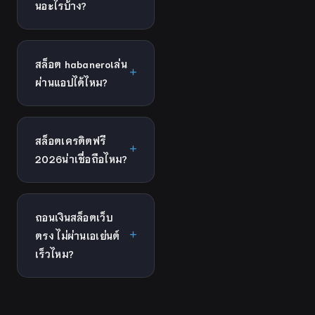
นอะไรบ้าง?
วินาที
สล็อตทดลอง
สล็อต pgมีโปรมากมาย
โบนัสต้อนรับ คืนยอด
สล็อต habaneroเล่น
เสีย และอื่นๆ อีก ที่
ผ่านแอปได้ไหม?
DINOPLAY TH
สล็อต
habaneroรองรับทุก
สล็อตเครดิตฟรี
อุปกรณ์ มือถือ
2026น่าเชื่อถือไหม?
แท็บเล็ต ไม่ต้องโหลด
แอป สล็อตทดลอง
สล็อตเครดิตฟรี
2026มั่นคงปลอดภัย
ถอนเงินสล็อตเว็บ
ระบบรักษาความ
ตรง ไม่ผ่านเอเย่นต์
ปลอดภัย ข้อมูลไม่รั่ว
เร็วไหม?
ไหล ที่ DINOPLAY TH
สล็อตทดลอง
สล็อตเว็บตรง ไม่ผ่าน
เอเย่นต์ถอนเร็ว ระบบ