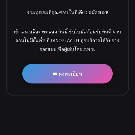
รวมทุกเกมที่คุณชอบ ในที่เดียว สมัครเลย!
เข้าเล่น
สล็อตทดลอง
วันนี้ รับโบนัสต้อนรับทันที ฝาก
ถอนไม่มีขั้นต่ำ! ที่ DINOPLAY TH ทุกบริการได้รับการ
ออกแบบเพื่อผู้เล่นโดยเฉพาะ
👑 ลงทะเบียน